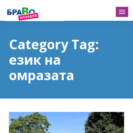
Category Tag:
език на
омразата