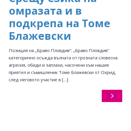
омразата и в
подкрепа на Томе
Блажевски
Позиция на „Браво Пловдив“: „Браво Пловдив“
категорично осъжда вълната от грозната словесна
агресия, обиди и заплахи, насочени към нашия
приятел и съмишленик Томе Блажевски от Охрид,
след неговото участие в […]