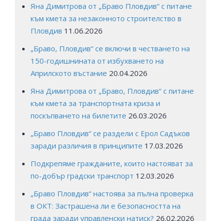
Яна Димитрова от „Браво Пловдив“ с питане
към кмета за незаконното строителство в
Пловдив
11.06.2026
„Браво, Пловдив“ се включи в честването на
150-годишнината от избухването на
Априлското въстание
20.04.2026
Яна Димитрова от „Браво, Пловдив“ с питане
към кмета за транспортната криза и
поскъпването на билетите
26.03.2026
„Браво Пловдив“ се раздели с Ерол Садъков
заради различия в принципите
17.03.2026
Подкрепяме гражданите, които настояват за
по-добър градски транспорт
12.03.2026
„Браво Пловдив“ настоява за пълна проверка
в ОКТ: Застрашена ли е безопасността на
града заради управленски натиск?
26.02.2026