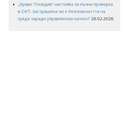
„Браво Пловдив“ настоява за пълна проверка
в ОКТ: Застрашена ли е безопасността на
града заради управленски натиск?
26.02.2026