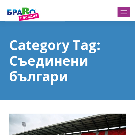
Category Tag:
Съединени
българи