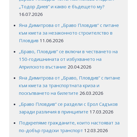
„Тодор Диев“ и какво е бъдещето му?
16.07.2026
Яна Димитрова от „Браво Пловдив“ с питане
към кмета за незаконното строителство в
Пловдив
11.06.2026
„Браво, Пловдив“ се включи в честването на
150-годишнината от избухването на
Априлското въстание
20.04.2026
Яна Димитрова от „Браво, Пловдив“ с питане
към кмета за транспортната криза и
поскъпването на билетите
26.03.2026
„Браво Пловдив“ се раздели с Ерол Садъков
заради различия в принципите
17.03.2026
Подкрепяме гражданите, които настояват за
по-добър градски транспорт
12.03.2026