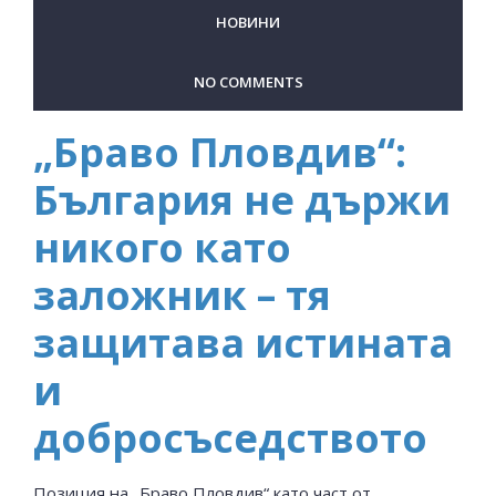
НОВИНИ
NO COMMENTS
„Браво Пловдив“:
България не държи
никого като
заложник – тя
защитава истината
и
добросъседството
Позиция на „Браво Пловдив“ като част от