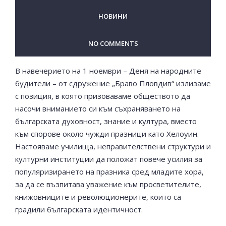
НОВИНИ
NO COMMENTS
В навечерието на 1 ноември – Деня на народните
будители – oт сдружение „Браво Пловдив“ излизаме
с позиция, в която призоваваме обществото да
насочи вниманието си към съхраняването на
българската духовност, знание и култура, вместо
към спорове около чужди празници като Хелоуин.
Настояваме училища, неправителствени структури и
културни институции да положат повече усилия за
популяризирането на празника сред младите хора,
за да се възпитава уважение към просветителите,
книжовниците и революционерите, които са
градили българската идентичност.