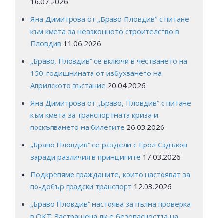
16.07.2026
Яна Димитрова от „Браво Пловдив“ с питане
към кмета за незаконното строителство в
Пловдив
11.06.2026
„Браво, Пловдив“ се включи в честването на
150-годишнината от избухването на
Априлското въстание
20.04.2026
Яна Димитрова от „Браво, Пловдив“ с питане
към кмета за транспортната криза и
поскъпването на билетите
26.03.2026
„Браво Пловдив“ се раздели с Ерол Садъков
заради различия в принципите
17.03.2026
Подкрепяме гражданите, които настояват за
по-добър градски транспорт
12.03.2026
„Браво Пловдив“ настоява за пълна проверка
в ОКТ: Застрашена ли е безопасността на