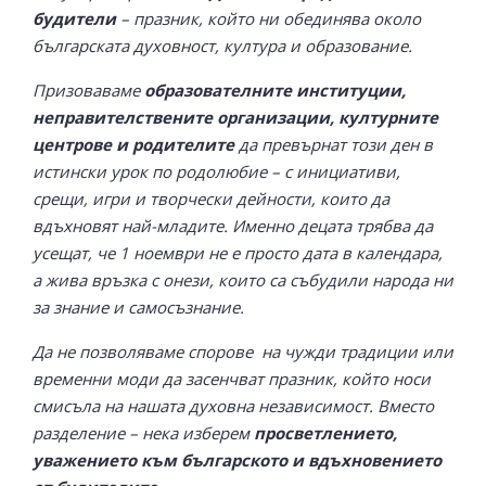
будители
– празник, който ни обединява около
българската духовност, култура и образование.
Призоваваме
образователните институции,
неправителствените организации, културните
центрове и родителите
да превърнат този ден в
истински урок по родолюбие – с инициативи,
срещи, игри и творчески дейности, които да
вдъхновят най-младите. Именно децата трябва да
усещат, че 1 ноември не е просто дата в календара,
а жива връзка с онези, които са събудили народа ни
за знание и самосъзнание.
Да не позволяваме спорове на чужди традиции или
временни моди да засенчват празник, който носи
смисъла на нашата духовна независимост. Вместо
разделение – нека изберем
просветлението,
уважението към българското и вдъхновението