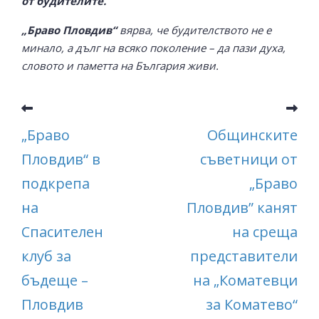
от будителите.
„Браво Пловдив“
вярва, че будителството не е
минало, а дълг на всяко поколение – да пази духа,
словото и паметта на България живи.
„Браво
Общинските
Пловдив“ в
съветници от
подкрепа
„Браво
на
Пловдив” канят
Спасителен
на среща
клуб за
представители
бъдеще –
на „Коматевци
Пловдив
за Коматево“