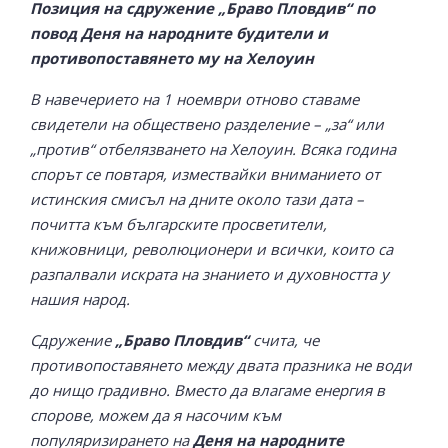
Позиция на сдружение „Браво Пловдив“ по
повод Деня на народните будители и
противопоставянето му на Хелоуин
В навечерието на 1 ноември отново ставаме
свидетели на обществено разделение – „за“ или
„против“ отбелязването на Хелоуин. Всяка година
спорът се повтаря, измествайки вниманието от
истинския смисъл на дните около тази дата –
почитта към българските просветители,
книжовници, революционери и всички, които са
разпалвали искрата на знанието и духовността у
нашия народ.
Сдружение
„Браво Пловдив“
счита, че
противопоставянето между двата празника не води
до нищо градивно. Вместо да влагаме енергия в
спорове, можем да я насочим към
популяризирането на
Деня на народните