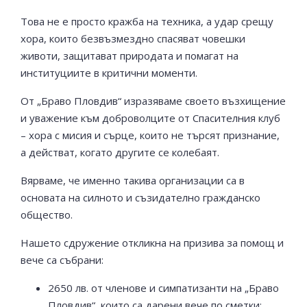
Това не е просто кражба на техника, а удар срещу
хора, които безвъзмездно спасяват човешки
животи, защитават природата и помагат на
институциите в критични моменти.
От „Браво Пловдив“ изразяваме своето възхищение
и уважение към доброволците от Спасителния клуб
– хора с мисия и сърце, които не търсят признание,
а действат, когато другите се колебаят.
Вярваме, че именно такива организации са в
основата на силното и съзидателно гражданско
общество.
Нашето сдружение откликна на призива за помощ и
вече са събрани:
2650 лв. от членове и симпатизанти на „Браво
Пловдив“, които са дарени вече по сметки;