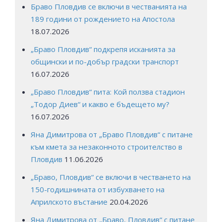
Браво Пловдив се включи в честванията на
189 години от рождението на Апостола
18.07.2026
„Браво Пловдив“ подкрепя исканията за
общински и по-добър градски транспорт
16.07.2026
„Браво Пловдив“ пита: Кой ползва стадион
„Тодор Диев“ и какво е бъдещето му?
16.07.2026
Яна Димитрова от „Браво Пловдив“ с питане
към кмета за незаконното строителство в
Пловдив
11.06.2026
„Браво, Пловдив“ се включи в честването на
150-годишнината от избухването на
Априлското въстание
20.04.2026
Яна Димитрова от „Браво, Пловдив“ с питане