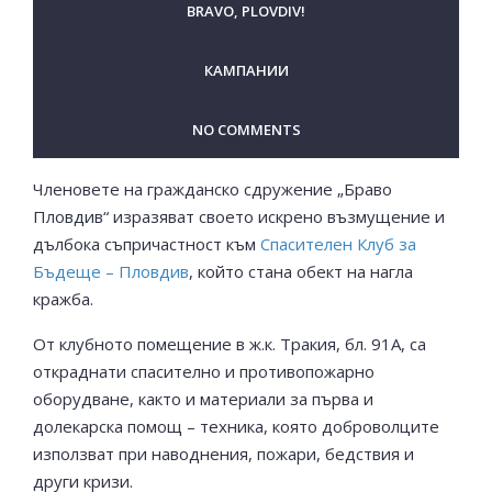
BRAVO, PLOVDIV!
КАМПАНИИ
NO COMMENTS
Членовете на гражданско сдружение „Браво
Пловдив“ изразяват своето искрено възмущение и
дълбока съпричастност към
Спасителен Клуб за
Бъдеще – Пловдив
, който стана обект на нагла
кражба.
От клубното помещение в ж.к. Тракия, бл. 91А, са
откраднати спасително и противопожарно
оборудване, както и материали за първа и
долекарска помощ – техника, която доброволците
използват при наводнения, пожари, бедствия и
други кризи.